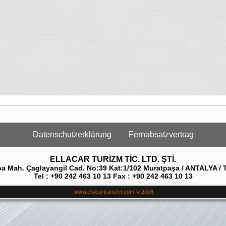
Datenschutzerklärung
Fernabsatzvertrag
ELLACAR TURİZM TİC. LTD. ŞTİ.
a Mah. Çaglayangil Cad. No:39 Kat:1/102 Muratpaşa / ANTALYA /
Tel : +90 242 463 10 13 Fax : +90 242 463 10 13
www.ellacartransfer.com © 2006