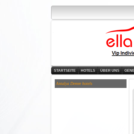
STARTSEITE
HOTELS
ÜBER UNS
GENE
Antalya Demre hotels